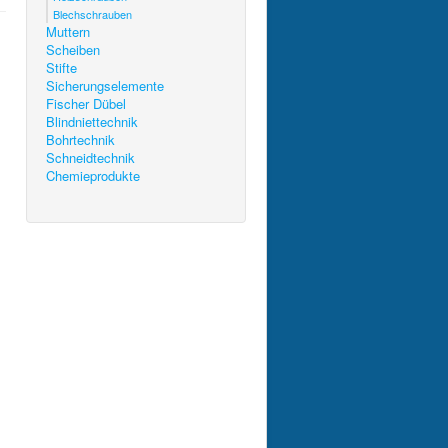
Blechschrauben
Muttern
Scheiben
Stifte
Sicherungselemente
Fischer Dübel
Blindniettechnik
Bohrtechnik
Schneidtechnik
Chemieprodukte