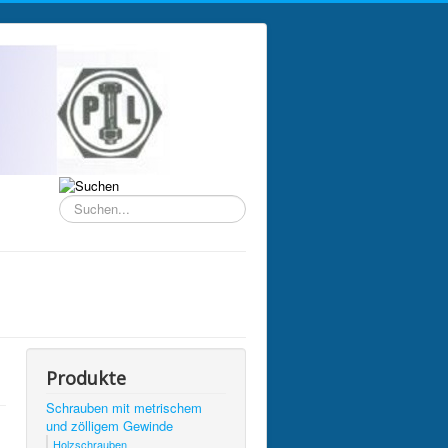
Suchen...
Produkte
Schrauben mit metrischem
und zölligem Gewinde
Holzschrauben