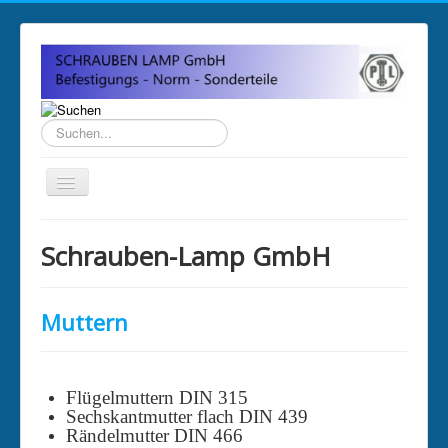
Suchen...
Home
Schrauben-Lamp GmbH
Über uns
Impressum
Muttern
Anfahrt und Öffnungszeiten
Sitemap
Flügelmuttern DIN 315
Sechskantmutter flach DIN 439
Rändelmutter DIN 466