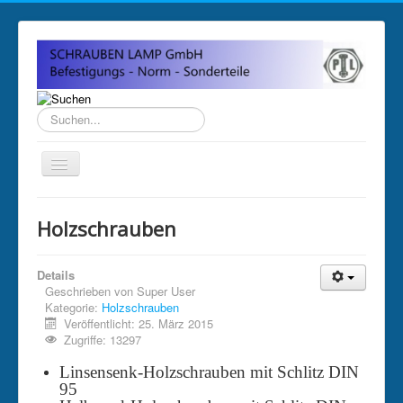
Suchen...
Home
Holzschrauben
Über uns
Impressum
Details
Geschrieben von
Super User
Anfahrt und Öffnungszeiten
Kategorie:
Holzschrauben
Veröffentlicht: 25. März 2015
Sitemap
Zugriffe: 13297
Linsensenk-Holzschrauben mit Schlitz DIN
95