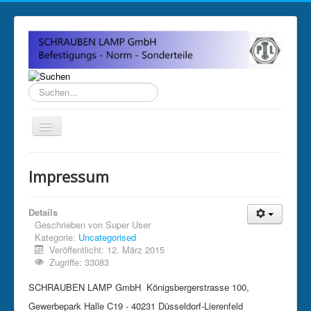
Suchen...
Home
Impressum
Über uns
Impressum
Details
Geschrieben von
Super User
Anfahrt und Öffnungszeiten
Kategorie:
Uncategorised
Veröffentlicht: 12. März 2015
Sitemap
Zugriffe: 33083
SCHRAUBEN LAMP GmbH Königsbergerstrasse 100,
Gewerbepark Halle C19 - 40231 Düsseldorf-Lierenfeld