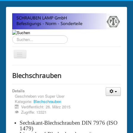
Suchen...
Home
Blechschrauben
Über uns
Impressum
Details
Geschrieben von
Super User
Anfahrt und Öffnungszeiten
Kategorie:
Blechschrauben
Veröffentlicht: 26. März 2015
Sitemap
Zugriffe: 13321
Sechskant-Blechschrauben DIN 7976 (ISO
1479)