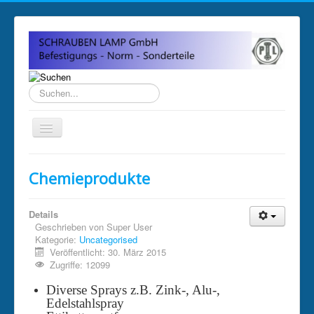
Suchen...
Home
Chemieprodukte
Über uns
Impressum
Details
Geschrieben von
Super User
Anfahrt und Öffnungszeiten
Kategorie:
Uncategorised
Veröffentlicht: 30. März 2015
Sitemap
Zugriffe: 12099
Diverse Sprays z.B. Zink-, Alu-,
Edelstahlspray