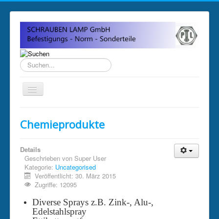
Suchen...
Home
Chemieprodukte
Über uns
Impressum
Details
Geschrieben von
Super User
Anfahrt und Öffnungszeiten
Kategorie:
Uncategorised
Veröffentlicht: 30. März 2015
Sitemap
Zugriffe: 12095
Diverse Sprays z.B. Zink-, Alu-,
Edelstahlspray